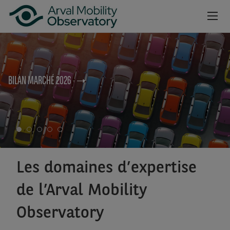
no
Aller au contenu principal
NEWSROOM
BILAN MARCHÉ 2026
CAHIERS
BAROMÈTRES
VIDÉOS
INSCRIPTION NEWSLETTER
Les domaines d’expertise
de l’Arval Mobility
Observatory