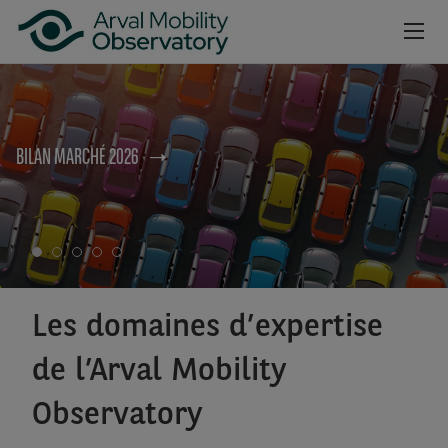
no
Aller au contenu principal
NEWSROOM
BILAN MARCHÉ 2026
CAHIERS
BAROMÈTRES
VIDÉOS
INSCRIPTION NEWSLETTER
Les domaines d’expertise
de l’Arval Mobility
Observatory