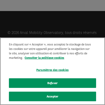
© 2026 Arval Mobility Observatory, tous droits réservés
En cliquant sur « Accepter », vous acceptez le stockage de tous
les cookies sur votre appareil pour améliorer la navigation sur
Qui sommes-nous?
le site, analyser son utilisation et contribuer à nos efforts de
Contactez-nous
marketing.
Consulter la politique cookies
Newsletter
Mentions Légales
Paramètres des cookies
Cookies
Protection des données personnelles
Refuser
Accepter