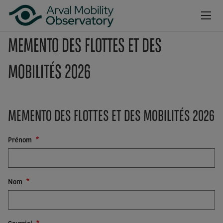
Aller au contenu principal
MEMENTO DES FLOTTES ET DES
NEWSROOM
MOBILITÉS 2026
CAHIERS
BAROMÈTRES
MEMENTO DES FLOTTES ET DES MOBILITÉS 2026
VIDÉOS
Prénom
INSCRIPTION NEWSLETTER
Nom