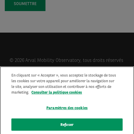
© 2026 Arval Mobility Observatory, tous droits réservés
En cliquant sur « Accepter », vous acceptez le stockage de tous
les cookies sur votre appareil pour améliorer la navigation sur
Qui sommes-nous?
le site, analyser son utilisation et contribuer à nos efforts de
Contactez-nous
marketing.
Consulter la politique cookies
Newsletter
Mentions Légales
Paramètres des cookies
Cookies
Protection des données personnelles
Refuser