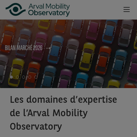
no
Aller au contenu principal
NEWSROOM
BILAN MARCHÉ 2026
CAHIERS
BAROMÈTRES
VIDÉOS
INSCRIPTION NEWSLETTER
Les domaines d’expertise
de l’Arval Mobility
Observatory