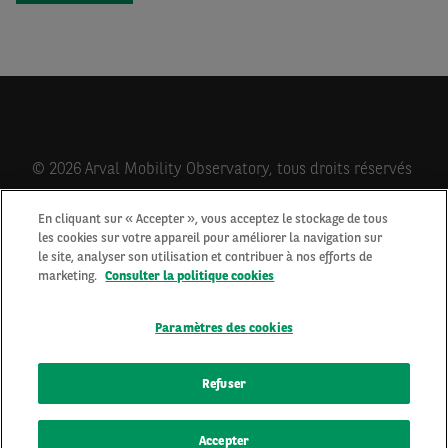
© 2026 Arval Mobility Observatory, tous droits réservés
En cliquant sur « Accepter », vous acceptez le stockage de tous
les cookies sur votre appareil pour améliorer la navigation sur
Qui sommes-nous?
le site, analyser son utilisation et contribuer à nos efforts de
Contactez-nous
marketing.
Consulter la politique cookies
Newsletter
Mentions Légales
Paramètres des cookies
Cookies
Protection des données personnelles
Refuser
Accepter