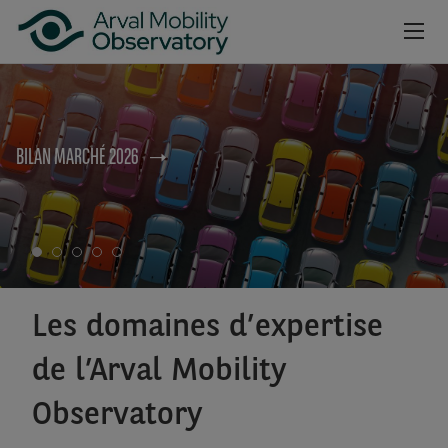
no
Aller au contenu principal
NEWSROOM
BILAN MARCHÉ 2026
CAHIERS
BAROMÈTRES
VIDÉOS
INSCRIPTION NEWSLETTER
Les domaines d’expertise
de l’Arval Mobility
Observatory