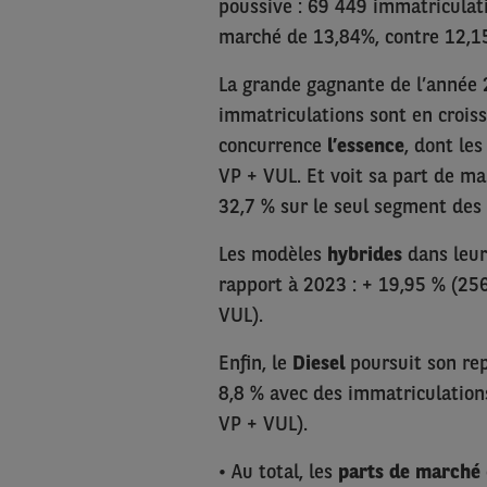
poussive : 69 449 immatriculat
marché de 13,84%, contre 12,15
La grande gagnante de l’année 
immatriculations sont en crois
concurrence
l’essence
, dont le
VP + VUL. Et voit sa part de m
32,7 % sur le seul segment des 
Les modèles
hybrides
dans leur
rapport à 2023 : + 19,95 % (25
VUL).
Enfin, le
Diesel
poursuit son re
8,8 % avec des immatriculation
VP + VUL).
• Au total, les
parts de marché