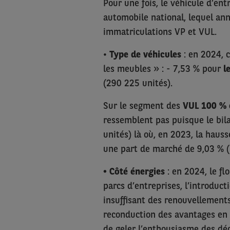
Pour une fois, le véhicule d’en
automobile national, lequel an
immatriculations VP et VUL.
•
Type de véhicules
: en 2024, c
les meubles » : - 7,53 % pour
l
(290 225 unités).
Sur le segment des
VUL 100 % 
ressemblent pas puisque le bila
unités) là où, en 2023, la haus
une part de marché de 9,03 % (
• Côté énergies
: en 2024, le fl
parcs d’entreprises, l’introduc
insuffisant des renouvellements
reconduction des avantages en 
de geler l’enthousiasme des déc