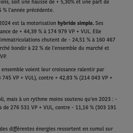
ions, soit une hausse de + 5,30% et une part de
 % l’année précédente.
2024 est la motorisation
hybride simple.
Ses
sance de + 44,39 % à 174 979 VP + VUL. Elle
s immatriculations chutent de - 24,51 % à 160 467
arché bondir à 22 % de l’ensemble du marché et
VP.
 ensemble voient leur croissance ralentir par
6 745 VP + VUL), contre
+ 42,83 % (214 043 VP +
pli, mais à un rythme moins soutenu qu’en 2023 : -
s de 276 531 VP + VUL, contre - 11,16 % (303 191
des différentes énergies ressortent en cumul sur