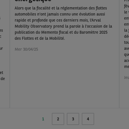
fé
Alors que la fiscalité et la réglementation des flottes
le
automobiles n’ont jamais connu une évolution aussi
6
en
rapide et profonde que ces derniers mois, l’Arval
en
Mobility Observatory prend la parole à l’occasion de la
ns
la
publication du Memento fiscal et du Baromètre 2025
c
dé
des Flottes et de la Mobilité.
to
ur
av
Mer 30/04/25
qu
ac
me
et
Je
 de
Page
1
Page
2
Page
3
Page
4
actuelle