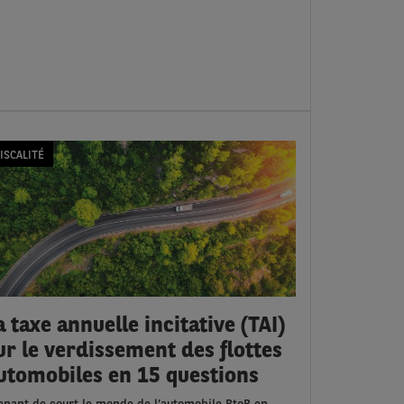
ISCALITÉ
a taxe annuelle incitative (TAI)
ur le verdissement des flottes
utomobiles en 15 questions
enant de court le monde de l’automobile BtoB en