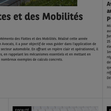
A
a
es et des Mobilités
p
Mi
av
fo
 Mémento des Flottes et des Mobilités. Réalisé cette année
25
Avocats, il a pour objectif de vous guider dans l’application de
él
 secteur automobile. En offrant un repère clair et opérationnel, il
1e
les, en rappelant les mécanismes essentiels et en mettant en
ré
 de nombreux exemples de calculs concrets.
de
qu
ré
Dé
Me
FISCALITÉ
F