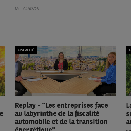
Mer 04/02/26
FISCALITÉ
F
Replay - "Les entreprises face
L
te
au labyrinthe de la fiscalité
s
automobile et de la transition
a
énergétique"
Pr