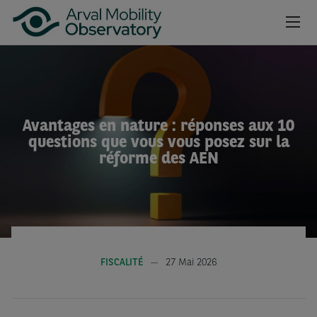
Aller au contenu principal
NEWSROOM
CAHIERS
Avantages en nature : réponses aux 10
questions que vous vous posez sur la
BAROMÈTRES
réforme des AEN
VIDÉOS
INSCRIPTION NEWSLETTER
FISCALITÉ
27 Mai 2026